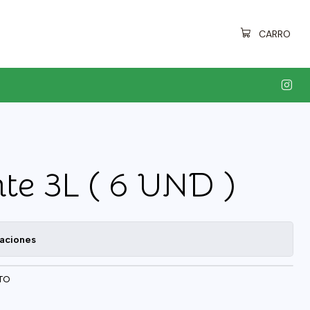
CARRO
te 3L ( 6 UND )
caciones
TO